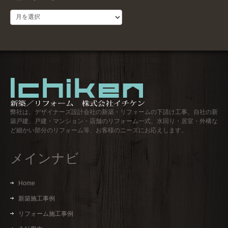
過
去
ロ
グ
弊社は、デザイナーズ設計会社の新築・リフォームの下請け工事、自社の新
築戸建、戸建・マンション・店舗のリフォーム一式、水回り・居室・外構な
ど細かい部分のリフォーム等、お客様のニーズにお応えします。
メインナビ
Home
新築施工事例
リフォーム施工事例