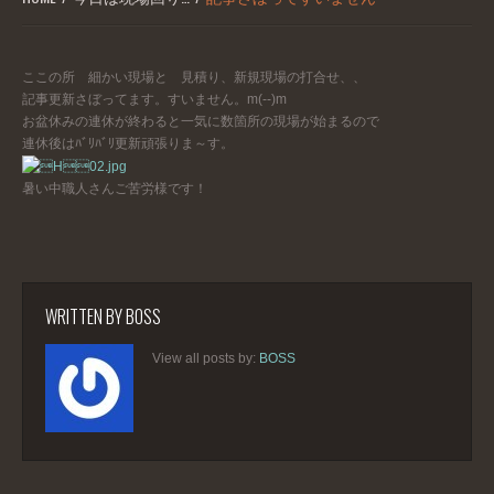
ここの所 細かい現場と 見積り、新規現場の打合せ、、
記事更新さぼってます。すいません。m(--)m
お盆休みの連休が終わると一気に数箇所の現場が始まるので
連休後はﾊﾞﾘﾊﾞﾘ更新頑張りま～す。
暑い中職人さんご苦労様です！
WRITTEN BY
BOSS
View all posts by:
BOSS