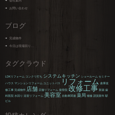
会社案内
お問い合わせ
ブログ
完成物件
今日は現場回り…
タグクラウド
システムキッチン
LDKリフォーム
コンクリ打ち
ショールーム
セミナー
リフォーム
ハウス
マンションリフォーム
ユニットバス
倉庫改
改修工事
店舗
修工事
完成物件
店舗リフォーム
接骨院
新築
歯
美容室
薬局
科医院
水回り
浴室リフォーム
自動車関連
補修
謹賀新年
駅
ビル
投稿カレンダー