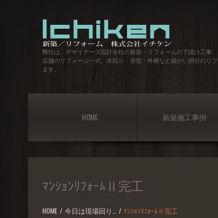
弊社は、デザイナーズ設計会社の新築・リフォームの下請け工事、
店舗のリフォーム一式、水回り・居室・外構など細かい部分のリフ
ます。
HOME
新築施工事例
ﾏﾝｼｮﾝﾘﾌｫｰﾑⅡ完工
HOME
今日は現場回り…
ﾏﾝｼｮﾝﾘﾌｫｰﾑⅡ完工