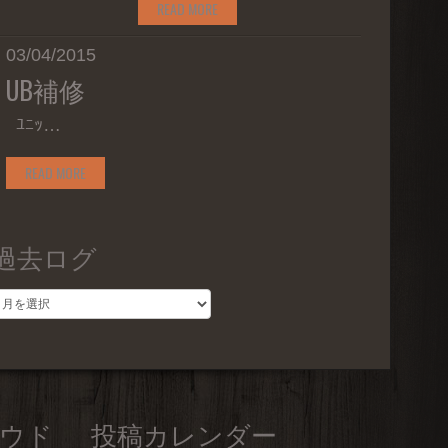
READ MORE
03/04/2015
UB補修
ﾕﾆｯ…
READ MORE
過去ログ
過
去
ロ
グ
ウド
投稿カレンダー