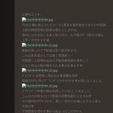
工事完工です。
TV台と棚が並んでいたｽﾍﾟｰｽに家具を製作取付て全てｽｯｷﾘ収納。
上部の間接照明が部屋を暖かくしますね。
扉内には引き出しを多く取り付け、お子様のｹﾞｰﾑ類や小物も
上手く片付きます連
家族が多いので下駄箱は壁一面天井まで。
これは家具屋さんでは無く現場造り～
対面壁にも壁埋め込みの下駄箱兼収納を造作して
かなり沢山の靴や物を入れる事が出来ます秊
ﾀﾞｲﾆﾝｸﾞには壁面に埋め込み食器棚を造作
収納力UPと共にﾀﾞﾞｲﾆﾝｸﾞとｷｯﾁﾝの行き来が楽になりました。
ﾊﾟｲﾌﾟｽﾍﾟｰｽの壁の懐を利用してﾆｯﾁにしてみました。
こんなのが有るだけで部屋の雰囲気変わりますね烈
その他4室がﾘﾌｫｰﾑされ、新しい自分のお城にお子さん達も
大喜び秊
子供部屋を増やす事から始まったこのﾘﾌｫｰﾑ。