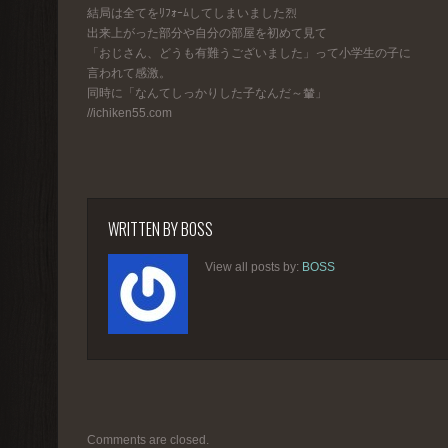
結局は全てをﾘﾌｫｰﾑしてしまいました烈
出来上がった部分や自分の部屋を初めて見て
「おじさん、どうも有難うございました」って小学生の子に
言われて感激。
同時に「なんてしっかりした子なんだ～輦」
//ichiken55.com
WRITTEN BY
BOSS
View all posts by:
BOSS
Comments are closed.