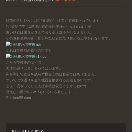
以前の古いﾏﾝｼｮﾝは床下配管が「鉄管」で施工されています。
ﾏﾝｼｮﾝ側で年に1度排水管の高圧洗浄が行なわれますが
古い鉄管は腐食が進んでおり高圧洗浄を行なえません。
その為各住戸の床下配管を塩ビ管に取り替える工事を行ないます。
これは交換前の鉄管の排水管
こちら交換後の塩ビ管
大体水廻りはまとまってはいますが
床を剥して鉄管を残らず撤去交換は容易ではありません。
ついでに水廻りを全て機器交換されるお宅も多いです。
まぁ一度やってしまえば今後は安心ですからね(^^)
見えない部分のﾘﾌｫｰﾑもいろいろ有ります。。
//ichiken55.com
WRITTEN BY
BOSS