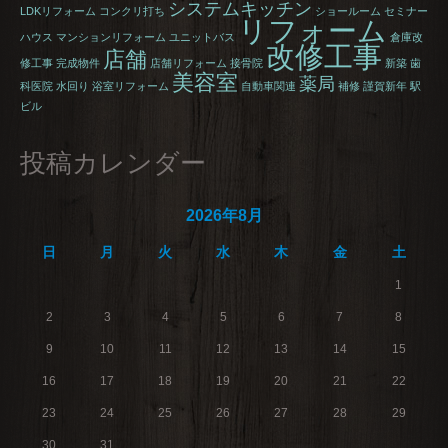
システムキッチン
LDKリフォーム
コンクリ打ち
ショールーム
セミナー
リフォーム
ハウス
マンションリフォーム
ユニットバス
倉庫改
改修工事
店舗
修工事
完成物件
店舗リフォーム
接骨院
新築
歯
美容室
薬局
科医院
水回り
浴室リフォーム
自動車関連
補修
謹賀新年
駅
ビル
投稿カレンダー
2026年8月
日
月
火
水
木
金
土
1
2
3
4
5
6
7
8
9
10
11
12
13
14
15
16
17
18
19
20
21
22
23
24
25
26
27
28
29
30
31