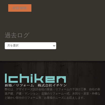
READ MORE
過去ログ
過
去
ロ
グ
弊社は、デザイナーズ設計会社の新築・リフォームの下請け工事、自社の新
築戸建、戸建・マンション・店舗のリフォーム一式、水回り・居室・外構な
ど細かい部分のリフォーム等、お客様のニーズにお応えします。