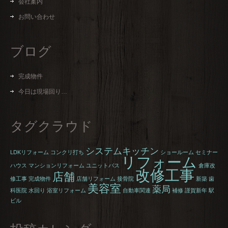
会社案内
お問い合わせ
ブログ
完成物件
今日は現場回り…
タグクラウド
システムキッチン
LDKリフォーム
コンクリ打ち
ショールーム
セミナー
リフォーム
ハウス
マンションリフォーム
ユニットバス
倉庫改
改修工事
店舗
修工事
完成物件
店舗リフォーム
接骨院
新築
歯
美容室
薬局
科医院
水回り
浴室リフォーム
自動車関連
補修
謹賀新年
駅
ビル