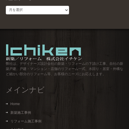
過
去
ロ
グ
弊社は、デザイナーズ設計会社の新築・リフォームの下請け工事、自社の新
築戸建、戸建・マンション・店舗のリフォーム一式、水回り・居室・外構な
ど細かい部分のリフォーム等、お客様のニーズにお応えします。
メインナビ
Home
新築施工事例
リフォーム施工事例