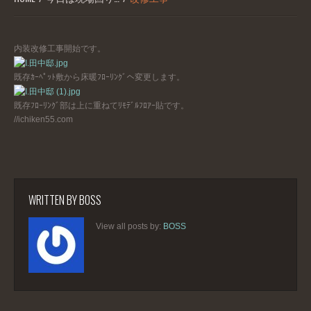
内装改修工事開始です。
既存ｶｰﾍﾟｯﾄ敷から床暖ﾌﾛｰﾘﾝｸﾞへ変更します。
既存ﾌﾛｰﾘﾝｸﾞ部は上に重ねてﾘﾓﾃﾞﾙﾌﾛｱｰ貼です。
//ichiken55.com
WRITTEN BY
BOSS
View all posts by:
BOSS