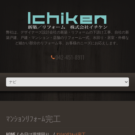
弊社は、デザイナーズ設計会社の新築・リフォームの下請け工事、自社の新
築戸建、戸建・マンション・店舗のリフォーム一式、水回り・居室・外構な
ど細かい部分のリフォーム等、お客様のニーズにお応えします。
042-451-8911
ﾏﾝｼｮﾝﾘﾌｫｰﾑ完工
HOME
今日は現場回り…
ﾏﾝｼｮﾝﾘﾌｫｰﾑ完工