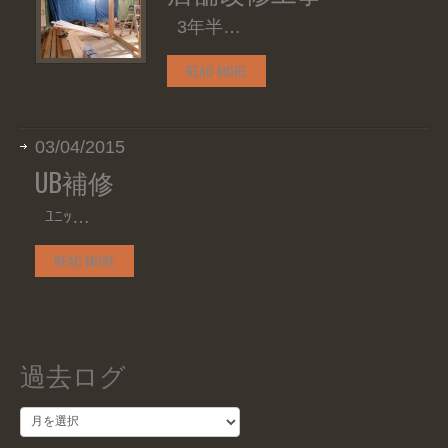
3年半…
READ MORE
03/04/2015
UB補修
ﾕﾆｯ…
READ MORE
過去ログ
過
去