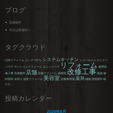
ブログ
完成物件
今日は現場回り…
タグクラウド
システムキッチン
LDKリフォーム
コンクリ打ち
ショールーム
セミナー
リフォーム
ハウス
マンションリフォーム
ユニットバス
倉庫改
改修工事
店舗
修工事
完成物件
店舗リフォーム
接骨院
新築
歯
美容室
薬局
科医院
水回り
浴室リフォーム
自動車関連
補修
謹賀新年
駅
ビル
投稿カレンダー
2026年8月