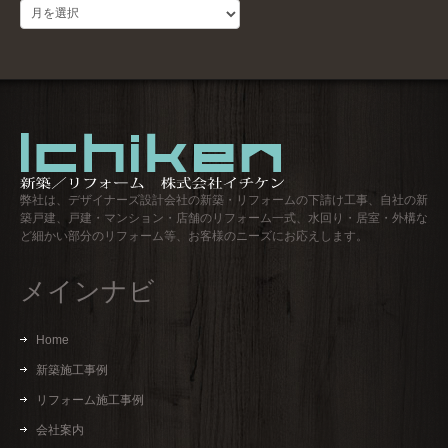
過
去
ロ
グ
弊社は、デザイナーズ設計会社の新築・リフォームの下請け工事、自社の新
築戸建、戸建・マンション・店舗のリフォーム一式、水回り・居室・外構な
ど細かい部分のリフォーム等、お客様のニーズにお応えします。
メインナビ
Home
新築施工事例
リフォーム施工事例
会社案内