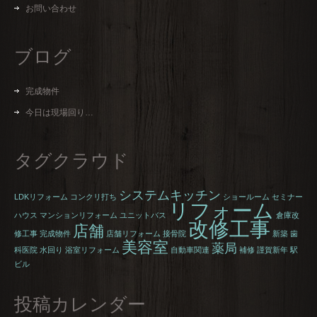
お問い合わせ
ブログ
完成物件
今日は現場回り…
タグクラウド
システムキッチン
LDKリフォーム
コンクリ打ち
ショールーム
セミナー
リフォーム
ハウス
マンションリフォーム
ユニットバス
倉庫改
改修工事
店舗
修工事
完成物件
店舗リフォーム
接骨院
新築
歯
美容室
薬局
科医院
水回り
浴室リフォーム
自動車関連
補修
謹賀新年
駅
ビル
投稿カレンダー