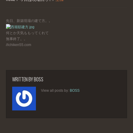
先日、新築現場の建て方。。
何とか天気ももってくれて
無事終了。。
//ichiken55.com
WRITTEN BY
BOSS
View all posts by:
BOSS