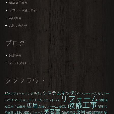
新築施工事例
リフォーム施工事例
会社案内
お問い合わせ
ブログ
完成物件
今日は現場回り…
タグクラウド
システムキッチン
LDKリフォーム
コンクリ打ち
ショールーム
セミナー
リフォーム
ハウス
マンションリフォーム
ユニットバス
倉庫改
改修工事
店舗
修工事
完成物件
店舗リフォーム
接骨院
新築
歯
美容室
薬局
科医院
水回り
浴室リフォーム
自動車関連
補修
謹賀新年
駅