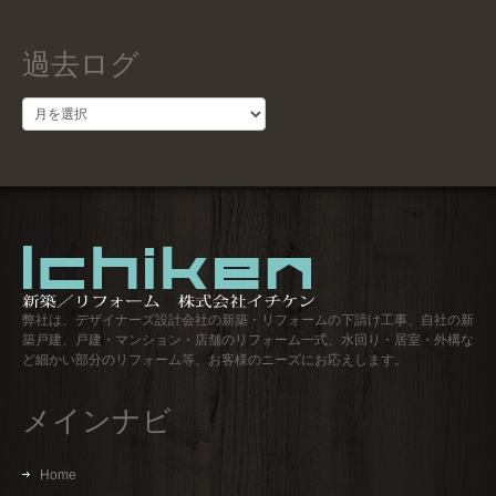
過去ログ
過
去
ロ
グ
弊社は、デザイナーズ設計会社の新築・リフォームの下請け工事、自社の新
築戸建、戸建・マンション・店舗のリフォーム一式、水回り・居室・外構な
ど細かい部分のリフォーム等、お客様のニーズにお応えします。
メインナビ
Home