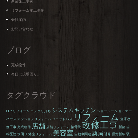
新築施工事例
リフォーム施工事例
会社案内
お問い合わせ
ブログ
完成物件
今日は現場回り…
タグクラウド
システムキッチン
LDKリフォーム
コンクリ打ち
ショールーム
セミナー
リフォーム
ハウス
マンションリフォーム
ユニットバス
倉庫改
改修工事
店舗
修工事
完成物件
店舗リフォーム
接骨院
新築
歯
美容室
薬局
科医院
水回り
浴室リフォーム
自動車関連
補修
謹賀新年
駅