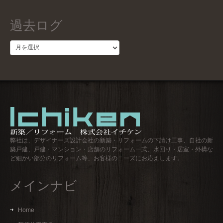
過去ログ
過
去
ロ
グ
弊社は、デザイナーズ設計会社の新築・リフォームの下請け工事、自社の新
築戸建、戸建・マンション・店舗のリフォーム一式、水回り・居室・外構な
ど細かい部分のリフォーム等、お客様のニーズにお応えします。
メインナビ
Home