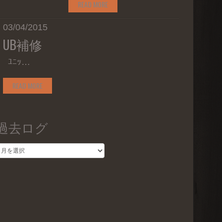
READ MORE
03/04/2015
UB補修
ﾕﾆｯ…
READ MORE
過去ログ
過
去
ロ
グ