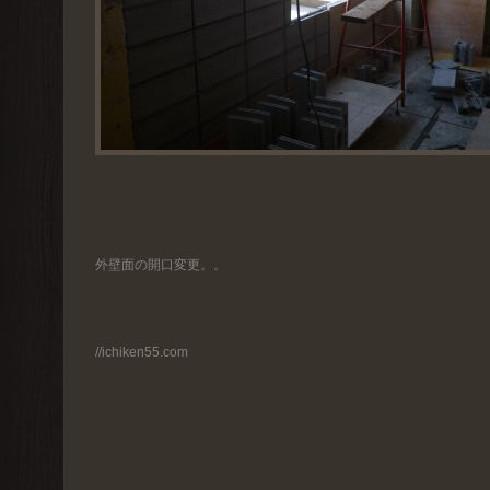
外壁面の開口変更。。
//ichiken55.com