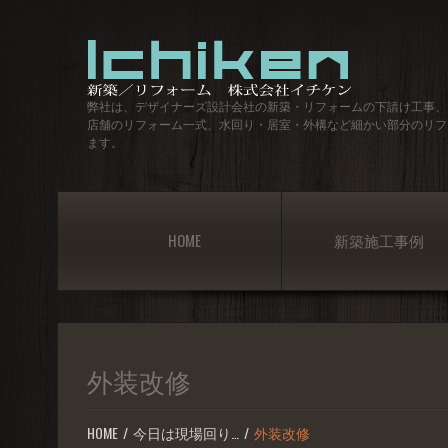
弊社は、デザイナーズ設計会社の新築・リフォームの下請け工事、
店舗のリフォーム一式、水回り・居室・外構など細かい部分のリフ
ます。
HOME
新築施工事例
外装改修
HOME
今日は現場回り…
外装改修