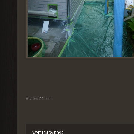
//ichiken55.com
WRITTEN BY
BOSS