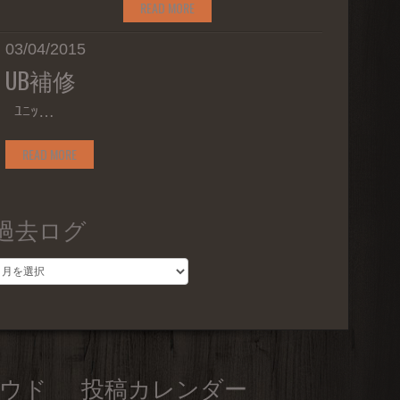
READ MORE
03/04/2015
UB補修
ﾕﾆｯ…
READ MORE
過去ログ
過
去
ロ
グ
ウド
投稿カレンダー