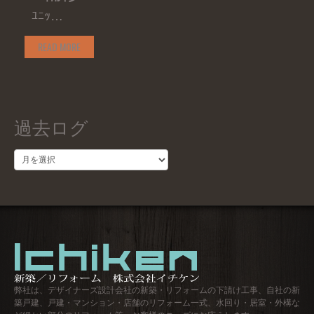
ﾕﾆｯ…
READ MORE
過去ログ
過
去
ロ
グ
弊社は、デザイナーズ設計会社の新築・リフォームの下請け工事、自社の新
築戸建、戸建・マンション・店舗のリフォーム一式、水回り・居室・外構な