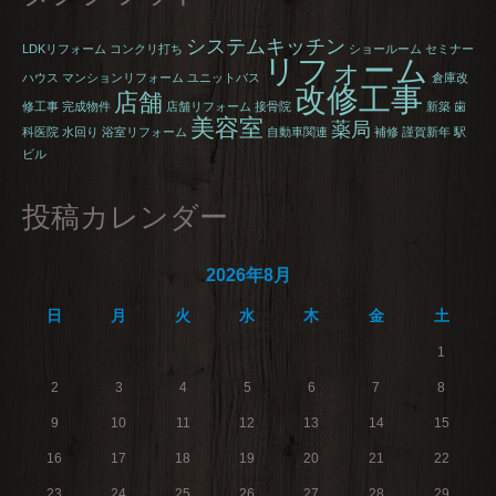
システムキッチン
LDKリフォーム
コンクリ打ち
ショールーム
セミナー
リフォーム
ハウス
マンションリフォーム
ユニットバス
倉庫改
改修工事
店舗
修工事
完成物件
店舗リフォーム
接骨院
新築
歯
美容室
薬局
科医院
水回り
浴室リフォーム
自動車関連
補修
謹賀新年
駅
ビル
投稿カレンダー
2026年8月
日
月
火
水
木
金
土
1
2
3
4
5
6
7
8
9
10
11
12
13
14
15
16
17
18
19
20
21
22
23
24
25
26
27
28
29