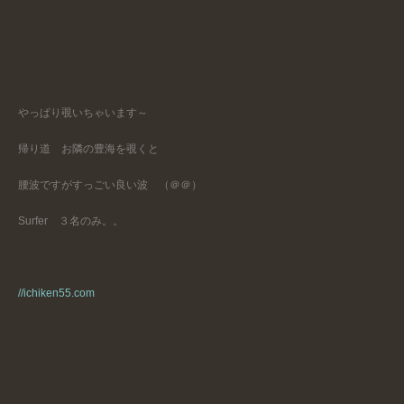
やっぱり覗いちゃいます～
帰り道 お隣の豊海を覗くと
腰波ですがすっごい良い波 （＠＠）
Surfer ３名のみ。。
//ichiken55.com