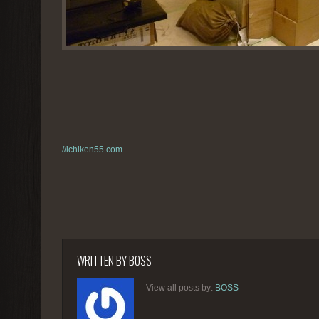
//ichiken55.com
WRITTEN BY
BOSS
View all posts by:
BOSS