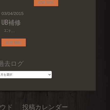
READ MORE
03/04/2015
UB補修
ﾕﾆｯ…
READ MORE
過去ログ
過
去
ロ
グ
ウド
投稿カレンダー