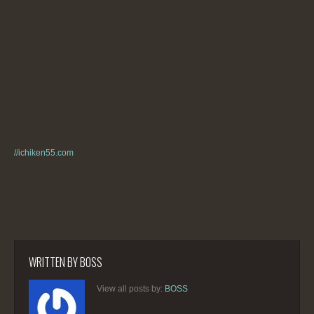
//ichiken55.com
WRITTEN BY
BOSS
View all posts by:
BOSS