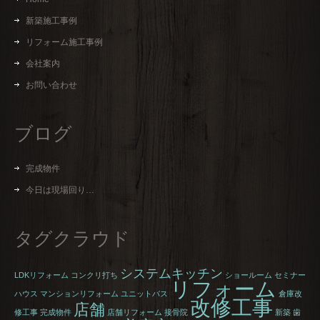
新築施工事例
リフォーム施工事例
会社案内
お問い合わせ
ブログ
完成物件
今日は現場回り…
タグクラウド
システムキッチン
LDKリフォーム
コンクリ打ち
ショールーム
セミナー
リフォーム
ハウス
マンションリフォーム
ユニットバス
倉庫改
改修工事
店舗
修工事
完成物件
店舗リフォーム
接骨院
新築
歯