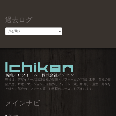
過去ログ
過
去
ロ
グ
弊社は、デザイナーズ設計会社の新築・リフォームの下請け工事、自社の新
築戸建、戸建・マンション・店舗のリフォーム一式、水回り・居室・外構な
ど細かい部分のリフォーム等、お客様のニーズにお応えします。
メインナビ
Home