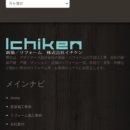
過
去
ロ
グ
弊社は、デザイナーズ設計会社の新築・リフォームの下請け工事、自社の新
築戸建、戸建・マンション・店舗のリフォーム一式、水回り・居室・外構な
ど細かい部分のリフォーム等、お客様のニーズにお応えします。
メインナビ
Home
新築施工事例
リフォーム施工事例
会社案内