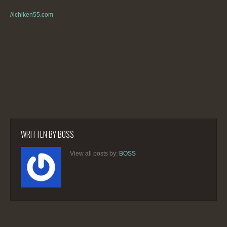
//ichiken55.com
WRITTEN BY
BOSS
View all posts by:
BOSS