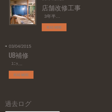
店舗改修工事
3年半…
READ MORE
03/04/2015
UB補修
ﾕﾆｯ…
READ MORE
過去ログ