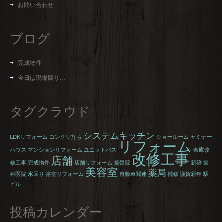
お問い合わせ
ブログ
完成物件
今日は現場回り…
タグクラウド
システムキッチン
LDKリフォーム
コンクリ打ち
ショールーム
セミナー
リフォーム
ハウス
マンションリフォーム
ユニットバス
倉庫改
改修工事
店舗
修工事
完成物件
店舗リフォーム
接骨院
新築
歯
美容室
薬局
科医院
水回り
浴室リフォーム
自動車関連
補修
謹賀新年
駅
ビル
投稿カレンダー