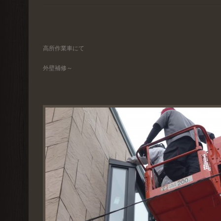
高所作業車にて
外壁補修～