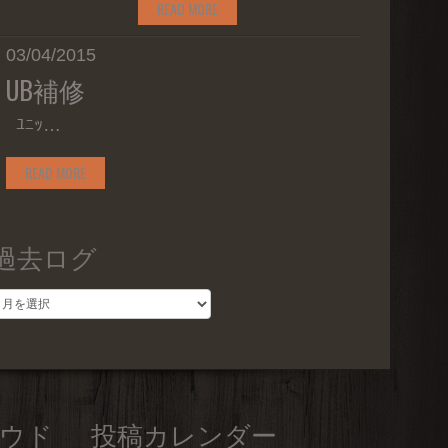
READ MORE
03/04/2015
UB補修
ﾕﾆｯ…
READ MORE
過去ログ
過
去
ロ
グ
ウド
投稿カレンダー