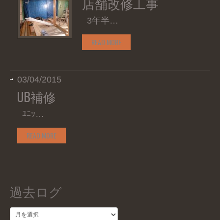
店舗改修工事
3年半…
READ MORE
03/04/2015
UB補修
ﾕﾆｯ…
READ MORE
過去ログ
過