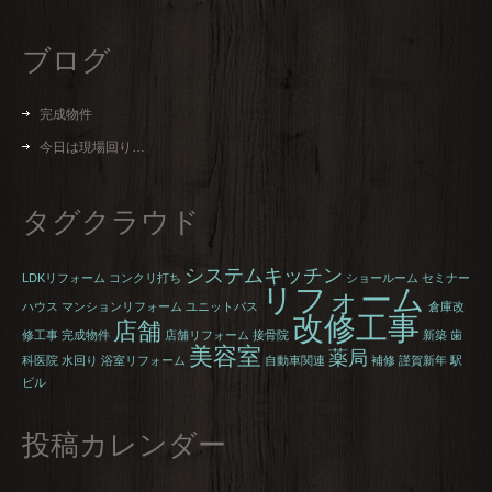
ブログ
完成物件
今日は現場回り…
タグクラウド
システムキッチン
LDKリフォーム
コンクリ打ち
ショールーム
セミナー
リフォーム
ハウス
マンションリフォーム
ユニットバス
倉庫改
改修工事
店舗
修工事
完成物件
店舗リフォーム
接骨院
新築
歯
美容室
薬局
科医院
水回り
浴室リフォーム
自動車関連
補修
謹賀新年
駅
ビル
投稿カレンダー