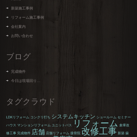
新築施工事例
リフォーム施工事例
会社案内
お問い合わせ
ブログ
完成物件
今日は現場回り…
タグクラウド
システムキッチン
LDKリフォーム
コンクリ打ち
ショールーム
セミナー
リフォーム
ハウス
マンションリフォーム
ユニットバス
倉庫改
改修工事
店舗
修工事
完成物件
店舗リフォーム
接骨院
新築
歯