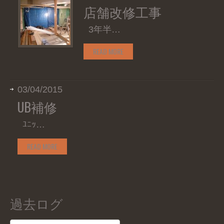
店舗改修工事
3年半…
READ MORE
03/04/2015
UB補修
ﾕﾆｯ…
READ MORE
過去ログ