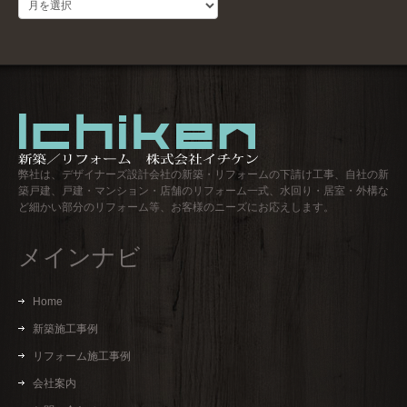
過
去
ロ
グ
弊社は、デザイナーズ設計会社の新築・リフォームの下請け工事、自社の新
築戸建、戸建・マンション・店舗のリフォーム一式、水回り・居室・外構な
ど細かい部分のリフォーム等、お客様のニーズにお応えします。
メインナビ
Home
新築施工事例
リフォーム施工事例
会社案内