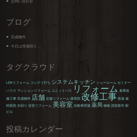
お問い合わせ
ブログ
完成物件
今日は現場回り…
タグクラウド
システムキッチン
LDKリフォーム
コンクリ打ち
ショールーム
セミナー
リフォーム
ハウス
マンションリフォーム
ユニットバス
倉庫改
改修工事
店舗
修工事
完成物件
店舗リフォーム
接骨院
新築
歯
美容室
薬局
科医院
水回り
浴室リフォーム
自動車関連
補修
謹賀新年
駅
ビル
投稿カレンダー