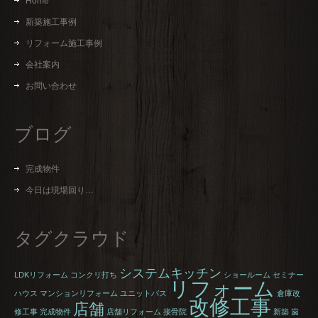
Home
新築施工事例
リフォーム施工事例
会社案内
お問い合わせ
ブログ
完成物件
今日は現場回り…
タグクラウド
システムキッチン
LDKリフォーム
コンクリ打ち
ショールーム
セミナー
リフォーム
ハウス
マンションリフォーム
ユニットバス
倉庫改
改修工事
店舗
修工事
完成物件
店舗リフォーム
接骨院
新築
歯