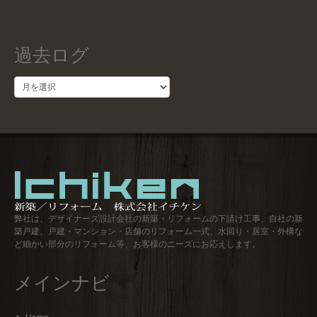
過去ログ
過
去
ロ
グ
弊社は、デザイナーズ設計会社の新築・リフォームの下請け工事、自社の新
築戸建、戸建・マンション・店舗のリフォーム一式、水回り・居室・外構な
ど細かい部分のリフォーム等、お客様のニーズにお応えします。
メインナビ