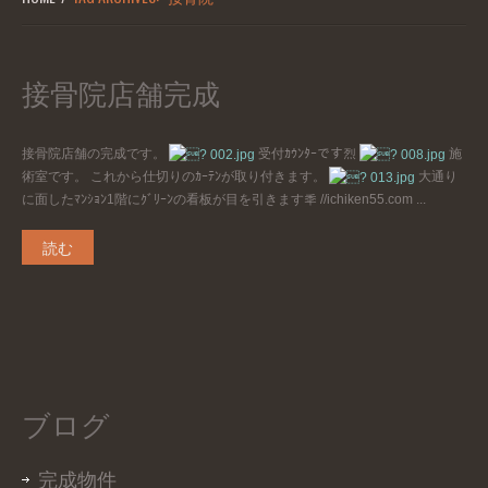
接骨院店舗完成
接骨院店舗の完成です。
受付ｶｳﾝﾀｰです烈
施
術室です。 これから仕切りのｶｰﾃﾝが取り付きます。
大通り
に面したﾏﾝｼｮﾝ1階にｸﾞﾘｰﾝの看板が目を引きます秊 //ichiken55.com ...
読む
ブログ
完成物件