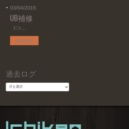
03/04/2015
UB補修
ﾕﾆｯ…
READ MORE
過去ログ
過
去
ロ
グ