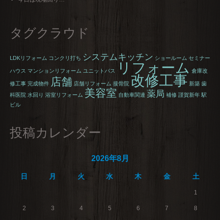
タグクラウド
システムキッチン
LDKリフォーム
コンクリ打ち
ショールーム
セミナー
リフォーム
ハウス
マンションリフォーム
ユニットバス
倉庫改
改修工事
店舗
修工事
完成物件
店舗リフォーム
接骨院
新築
歯
美容室
薬局
科医院
水回り
浴室リフォーム
自動車関連
補修
謹賀新年
駅
ビル
投稿カレンダー
2026年8月
日
月
火
水
木
金
土
1
2
3
4
5
6
7
8